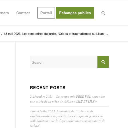
tters
Contact
Portail
Echanges publics
/
13 mai 2023, Les rencontres du jardin, “Crises et traumatismes au Liban ;...
RECENT POSTS
2 décembre 2023 – La compagnie FREE VOL nous offre
une soirée de sa pièce de théâtre « LILY ET LILY »
Juin et juillet 2023. Animation de 13 séances de
psychoéducation auprès de deux groupes de femmes en
collaboration avec le dispensaire intercommunautaire de
Nabaa’.