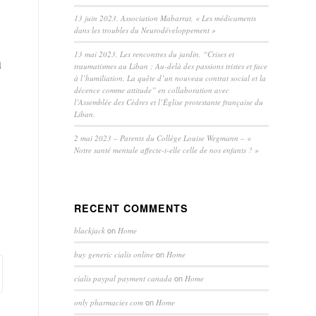
13 juin 2023, Association Mabarrat, « Les médicaments
dans les troubles du Neurodéveloppement »
13 mai 2023, Les rencontres du jardin, “Crises et
à
traumatismes au Liban ; Au-delà des passions tristes et face
à l’humiliation. La quête d’un nouveau contrat social et la
décence comme attitude” en collaboration avec
l’Assemblée des Cèdres et l’Église protestante française du
Liban.
2 mai 2023 – Parents du Collège Louise Wegmann – «
Notre santé mentale affecte-t-elle celle de nos enfants ? »
RECENT COMMENTS
on
blackjack
Home
on
buy generic cialis online
Home
on
cialis paypal payment canada
Home
on
only pharmacies com
Home