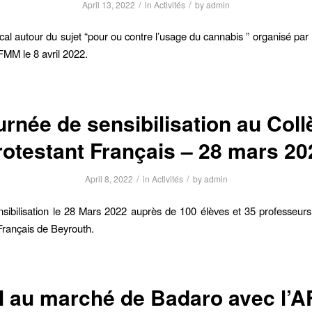
/
/
April 13, 2022
in
Activités
by
admin
al autour du sujet “pour ou contre l’usage du cannabis ” organisé par 
AFMM le 8 avril 2022.
urnée de sensibilisation au Coll
rotestant Français – 28 mars 20
/
/
April 8, 2022
in
Activités
by
admin
sibilisation le 28 Mars 2022 auprès de 100 élèves et 35 professeur
Français de Beyrouth.
l au marché de Badaro avec l’