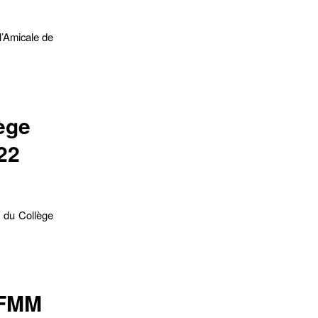
l’Amicale de
ège
22
s du Collège
AFMM