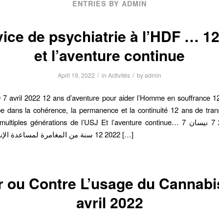
ENTRIES BY ADMIN
ice de psychiatrie à l’HDF … 1
et l’aventure continue
/
/
April 19, 2022
in
Activités
by
admin
0 7 avril 2022 12 ans d’aventure pour aider l’Homme en souffrance 1
e dans la cohérence, la permanence et la continuité 12 ans de tra
ltiples générations de l’USJ Et l’aventure continue… 7 نيسان 2010 7 نيسان
2022 12 سنة من المغامرة لمساعدة الإنسان المتألّم […]
 ou Contre L’usage du Cannabi
avril 2022