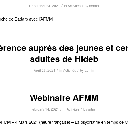
/
/
December 24, 2021
in
Activités
by
admin
rché de Badaro avec l’AFMM
érence auprès des jeunes et cer
adultes de Hideb
/
/
April 26, 2021
in
Activités
by
admin
Webinaire AFMM
/
/
February 14, 2021
in
Activités
by
admin
AFMM – 4 Mars 2021 (heure française) – La psychiatrie en temps d