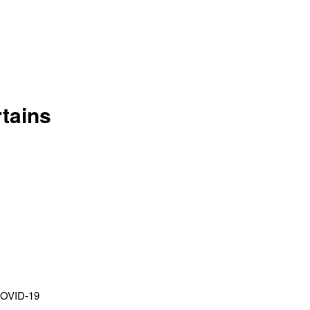
tains
e COVID-19