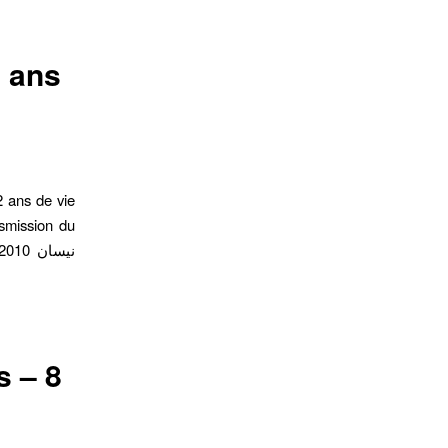
2 ans
2 ans de vie
nsmission du
s – 8