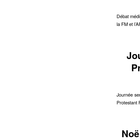
Débat médic
la FM et l’
Jo
P
Journée sen
Protestant 
Noë