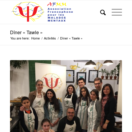
Dîner « Tawle »
You are here:
Home
/
Activités
/
Dîner « Tawle »